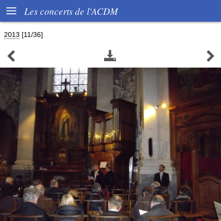

Les concerts de l'ACDM
2013
[11/36]


