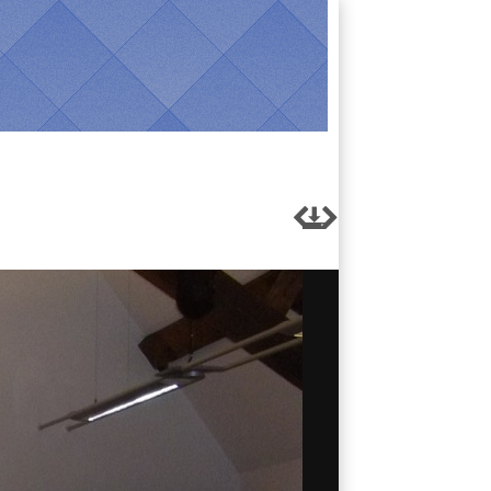


