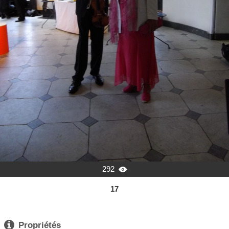
292

17

Propriétés