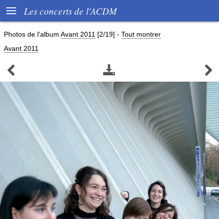

Les concerts de l'ACDM
Photos de l'album
Avant 2011
[2/19]
-
Tout montrer
Avant 2011


