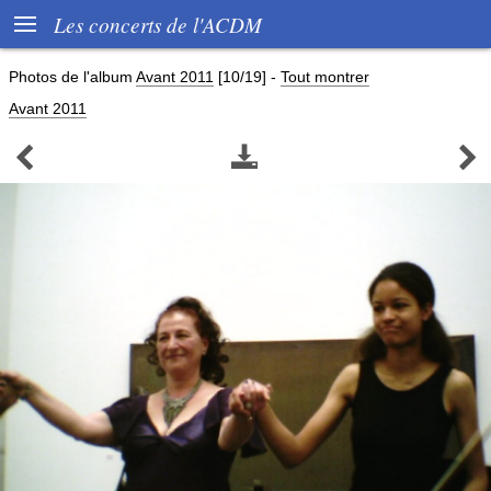

Les concerts de l'ACDM
Photos de l'album
Avant 2011
[10/19]
-
Tout montrer
Avant 2011


