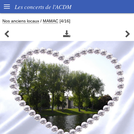

Les concerts de l'ACDM
Nos anciens locaux
/
MAMAC
[4/16]


