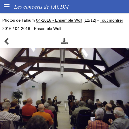

Les concerts de l'ACDM
Photos de l'album
04-2016 - Ensemble Wolf
[12/12]
-
Tout montrer
2016
/
04-2016 - Ensemble Wolf

