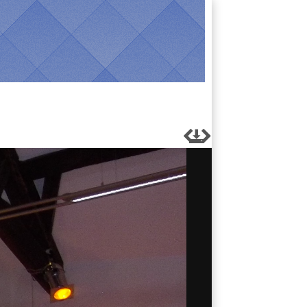


