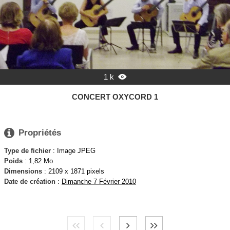
1 k

CONCERT OXYCORD 1

Propriétés
Type de fichier
: Image JPEG
Poids
: 1,82 Mo
Dimensions
: 2109 x 1871 pixels
Date de création
:
Dimanche 7 Février 2010