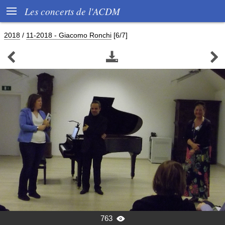

Les concerts de l'ACDM
2018
/
11-2018 - Giacomo Ronchi
[6/7]



763
