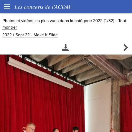

Les concerts de l'ACDM
Photos et vidéos les plus vues dans la catégorie
2022
[1/82]
-
Tout
montrer
2022
/
Sept 22 - Make It Slide

