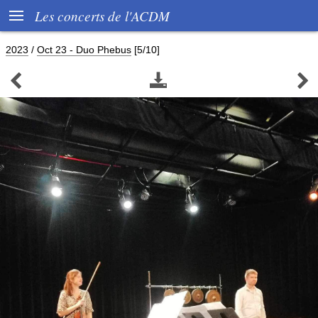

Les concerts de l'ACDM
2023
/
Oct 23 - Duo Phebus
[5/10]


