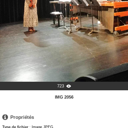
723

IMG 2056

Propriétés
Type de fichier
: Image JPEG