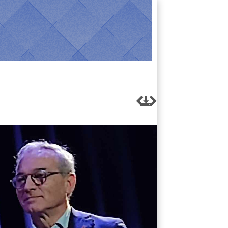


