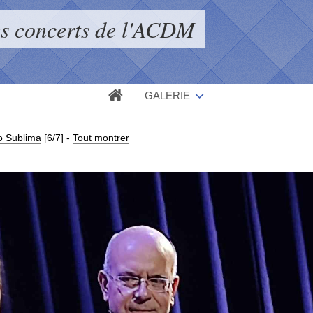
s concerts de l'ACDM
GALERIE
o Sublima
[6/7]
-
Tout montrer