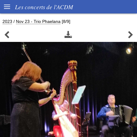

Les concerts de l'ACDM
2023
/
Nov 23 - Trio Phaelana
[8/9]


