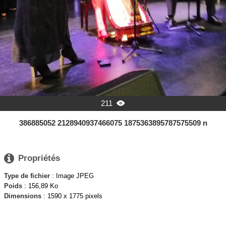
211

386885052 2128940937466075 1875363895787575509 n

Propriétés
Type de fichier
: Image JPEG
Poids
: 156,89 Ko
Dimensions
: 1590 x 1775 pixels