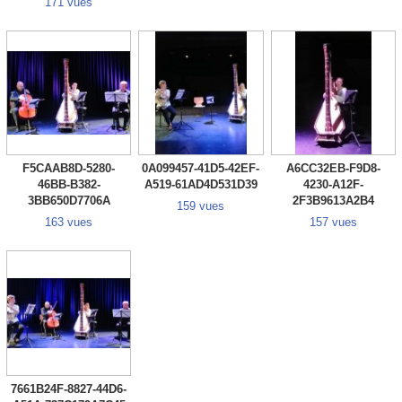
171 vues
F5CAAB8D-5280-
0A099457-41D5-42EF-
A6CC32EB-F9D8-
46BB-B382-
A519-61AD4D531D39
4230-A12F-
3BB650D7706A
2F3B9613A2B4
159 vues
163 vues
157 vues
7661B24F-8827-44D6-