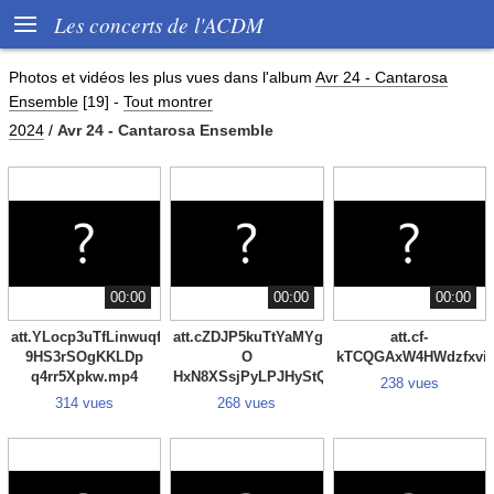

Les concerts de l'ACDM
Photos et vidéos les plus vues dans l'album
Avr 24 - Cantarosa
Ensemble
[19]
-
Tout montrer
2024
/
Avr 24 - Cantarosa Ensemble
00:00
00:00
00:00
att.YLocp3uTfLinwuqfpJc
att.cZDJP5kuTtYaMYgF
att.cf-
9HS3rSOgKKLDp
O
kTCQGAxW4HWdzfxvi
q4rr5Xpkw.mp4
HxN8XSsjPyLPJHyStQVYv3VM.mp4
238 vues
314 vues
268 vues