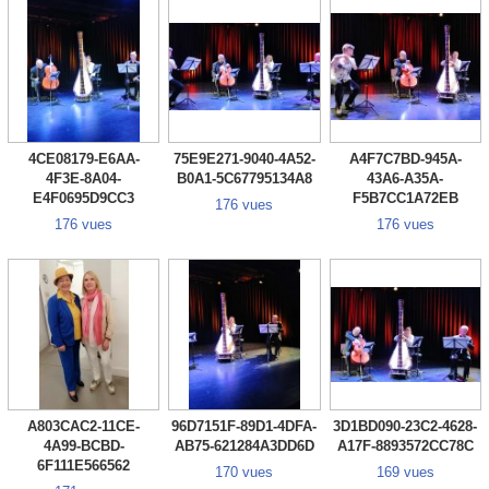
4CE08179-E6AA-
75E9E271-9040-4A52-
A4F7C7BD-945A-
4F3E-8A04-
B0A1-5C67795134A8
43A6-A35A-
E4F0695D9CC3
F5B7CC1A72EB
176 vues
176 vues
176 vues
A803CAC2-11CE-
96D7151F-89D1-4DFA-
3D1BD090-23C2-4628-
4A99-BCBD-
AB75-621284A3DD6D
A17F-8893572CC78C
6F111E566562
170 vues
169 vues