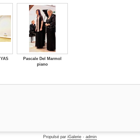
EYAS
Pascale Del Marmol
piano
Propulsé par
iGalerie
-
admin