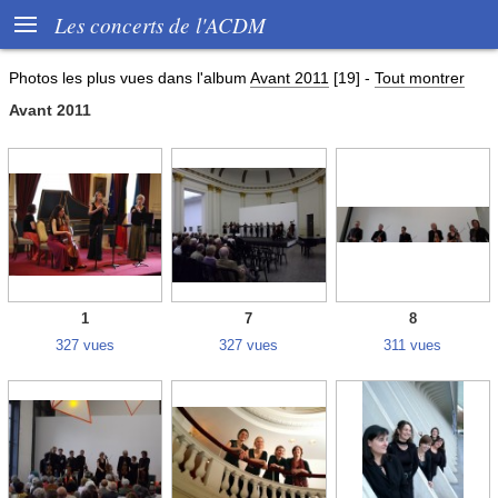

Les concerts de l'ACDM
Photos les plus vues dans l'album
Avant 2011
[19]
-
Tout montrer
Avant 2011
1
7
8
327 vues
327 vues
311 vues