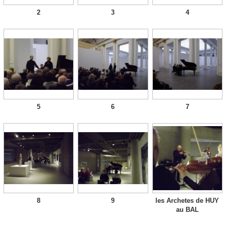
2
3
4
5
6
7
8
9
les Archetes de HUY
au BAL