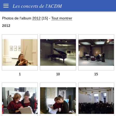

Les concerts de l'ACDM
Photos de l'album
2012
[15]
-
Tout montrer
2012
1
10
15