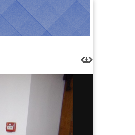


