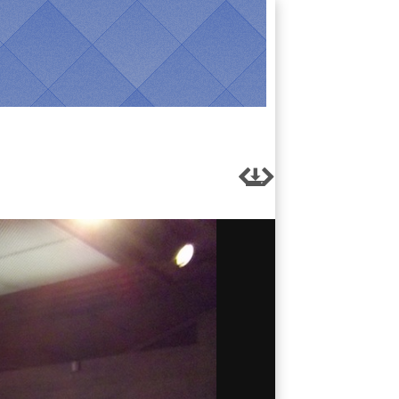


