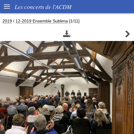

Les concerts de l'ACDM
2019
/
12-2019 Ensemble Sublima
[1/11]

