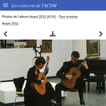

Les concerts de l'ACDM
Photos de l'album
Avant 2011
[6/19]
-
Tout montrer
Avant 2011


