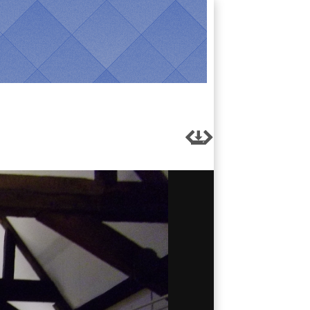


