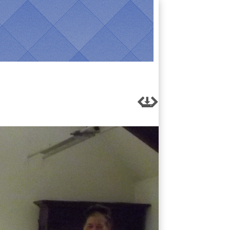


