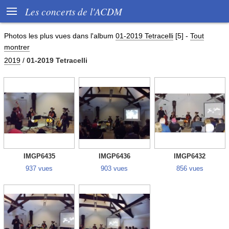

Les concerts de l'ACDM
Photos les plus vues dans l'album
01-2019 Tetracelli
[5]
-
Tout
montrer
2019
/
01-2019 Tetracelli
IMGP6435
IMGP6436
IMGP6432
937 vues
903 vues
856 vues