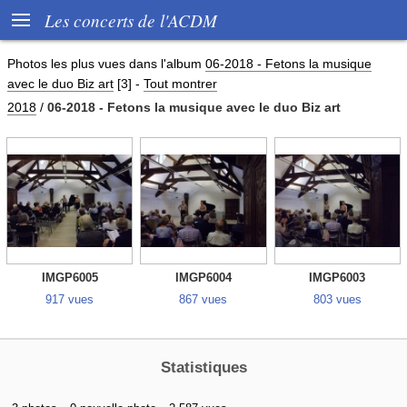

Les concerts de l'ACDM
Photos les plus vues dans l'album
06-2018 - Fetons la musique
avec le duo Biz art
[3]
-
Tout montrer
2018
/
06-2018 - Fetons la musique avec le duo Biz art
IMGP6005
IMGP6004
IMGP6003
917 vues
867 vues
803 vues
Statistiques