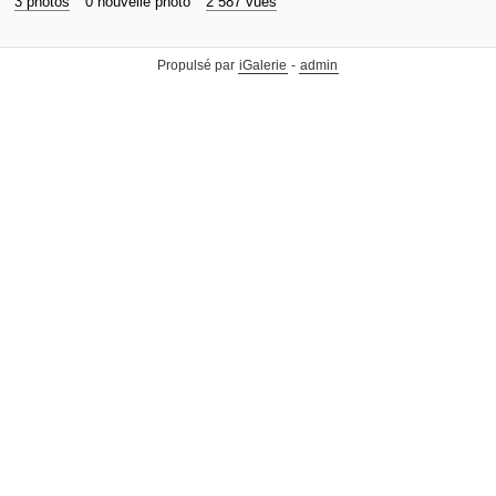
3 photos
0 nouvelle photo
2 587 vues
Propulsé par
iGalerie
-
admin