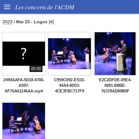

Les concerts de l'ACDM
2023
/
Mai 23 - Logos
[4]
00:00
2494AAFA-5D18-4700-
C959C092-E51D-
E2C2DFDE-09E4-
A597-
44A4-8D53-
4091-B8BE-
AF76A61146AA.mp4
4CE3FBC717F9
76378AD89B0F