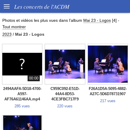

Les concerts de l'ACDM
Photos et vidéos les plus vues dans l'album
Mai 23 - Logos
[4]
-
Tout montrer
2023
/
Mai 23 - Logos
00:00
2494AAFA-5D18-4700-
C959C092-E51D-
F26A1D5A-5095-4882-
A597-
44A4-8D53-
A27C-5D6D78731907
AF76A61146AA.mp4
4CE3FBC717F9
217 vues
285 vues
220 vues