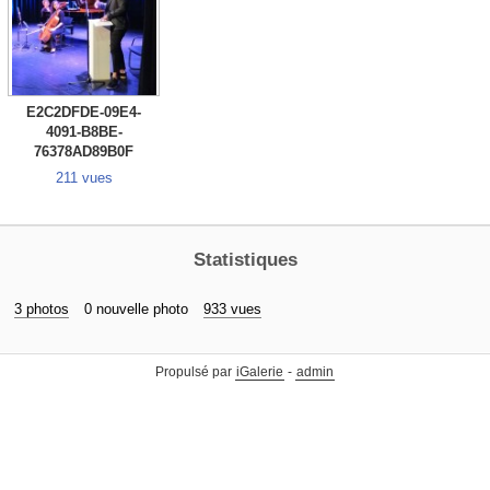
E2C2DFDE-09E4-
4091-B8BE-
76378AD89B0F
211 vues
Statistiques
3 photos
0 nouvelle photo
933 vues
Propulsé par
iGalerie
-
admin