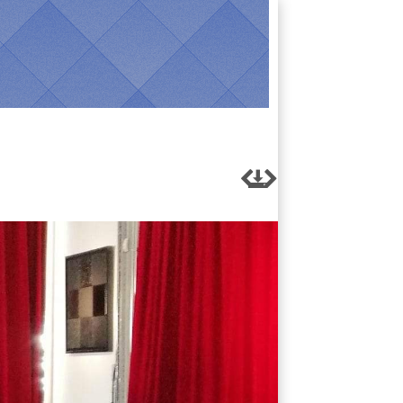


