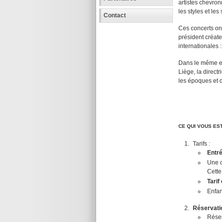
artistes chevro
les styles et les
Contact
Ces concerts ont
président créate
internationales
Dans le même esp
Liège, la directr
les époques et d
CE QUI VOUS ES
Tarifs :
Entré
Une c
Cette
Tarif
Enfan
Réservatio
Réser