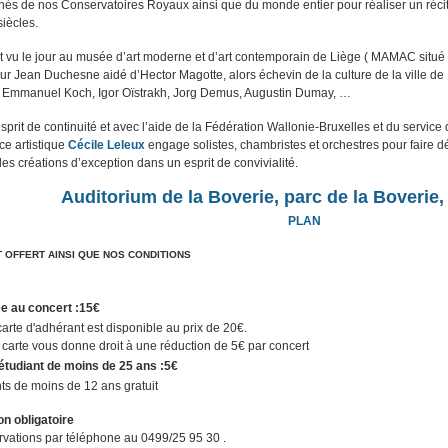
nnés de nos Conservatoires Royaux ainsi que du monde entier pour réaliser un réci
 siècles
.
 vu le jour au musée d’art moderne et d’art contemporain de Liège ( MAMAC situé d
ur Jean Duchesne aidé d’Hector Magotte, alors échevin de la culture de la ville d
 : Emmanuel Koch, Igor Oïstrakh, Jorg Demus, Augustin Dumay, …
rit de continuité et avec l’aide de la Fédération Wallonie-Bruxelles et du service d
ice artistique
Cécile Leleux
engage solistes, chambristes et orchestres pour faire 
es créations d’exception dans un esprit de convivialité.
Auditorium de la Boverie, parc de la Boverie
PLAN
T OFFERT AINSI QUE NOS CONDITIONS
e au concert :
15€
arte d'adhérant est disponible au prix de 20€
.
 carte vous donne droit à une réduction de 5€ par concert
 étudiant de moins de 25 ans :
5€
ts de moins de 12 ans gratuit
n obligatoire
vations par téléphone au 0499/25 95 30 .