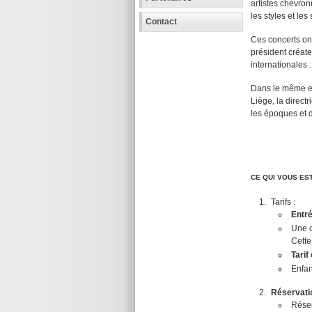
artistes chevro
les styles et les
Contact
Ces concerts ont
président créate
internationales
Dans le même esp
Liège, la directr
les époques et d
CE QUI VOUS ES
Tarifs :
Entré
Une c
Cette
Tarif
Enfan
Réservatio
Réser