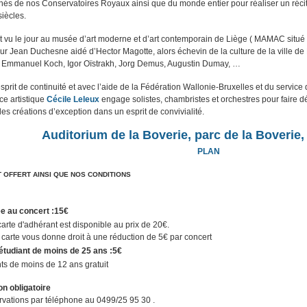
nnés de nos Conservatoires Royaux ainsi que du monde entier pour réaliser un réci
 siècles
.
 vu le jour au musée d’art moderne et d’art contemporain de Liège ( MAMAC situé d
ur Jean Duchesne aidé d’Hector Magotte, alors échevin de la culture de la ville d
 : Emmanuel Koch, Igor Oïstrakh, Jorg Demus, Augustin Dumay, …
rit de continuité et avec l’aide de la Fédération Wallonie-Bruxelles et du service d
ice artistique
Cécile Leleux
engage solistes, chambristes et orchestres pour faire 
es créations d’exception dans un esprit de convivialité.
Auditorium de la Boverie, parc de la Boverie
PLAN
T OFFERT AINSI QUE NOS CONDITIONS
e au concert :
15€
arte d'adhérant est disponible au prix de 20€
.
 carte vous donne droit à une réduction de 5€ par concert
 étudiant de moins de 25 ans :
5€
ts de moins de 12 ans gratuit
n obligatoire
vations par téléphone au 0499/25 95 30 .